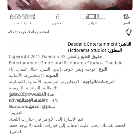
السن
التوافر
اللاعبون
قابلية اللعب
استخدم هاتفك كوحدة تحكم
الناشر:
Daedalic Entertainment
المطوّر:
Fictiorama Studios
حقوق الطبع والنشر:
© Copyright 2015 Daedalic
Entertainment GmbH and Fictiorama Studios. Daedalic
النوع
and the Daedalic-Logo are trademarks of Daedalic
: توجيه ونقر, خوف, إندي, السرد, خيال علمي, آباء
الصوت
Entertainment GmbH. All rights reserved.
: الإنجليزية, الألمانية
الترجمات/الواجهة
: الإنجليزية, الفرنسية, الألمانية, الإسبانية,
الإيطالية, البولندية, الروسية
مدة الجلسة
: > 30 دقائق
Game Spew : 9/10
المدة الإجمالية
: 6h
Adventure Gamers : 4/5
مستوى الصعوبة
: متوسط
Nintendo Life : 7/10
التقييم
:
تتم الإشارة إلى الأوامر في خيارات اللعبة.
لحفظ تقدمك، يجب عليك الذهاب إلى خيارات اللعبة (لا يوجد حفظ
تلقائي).