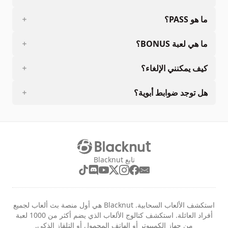
ما هو PASS؟
ما هي لعبة BONUS؟
كيف يمكنني الإلغاء؟
هل توجد ضوابط أبوية؟
تابع Blacknut
استكشف الألعاب السحابية. Blacknut هي أول منصة بث ألعاب لجميع
أفراد العائلة. استكشف كتالوج الألعاب الذي يضم أكثر من 1000 لعبة
من جهاز الكمبيوتر أو الهاتف المحمول أو التلفاز الذكي.