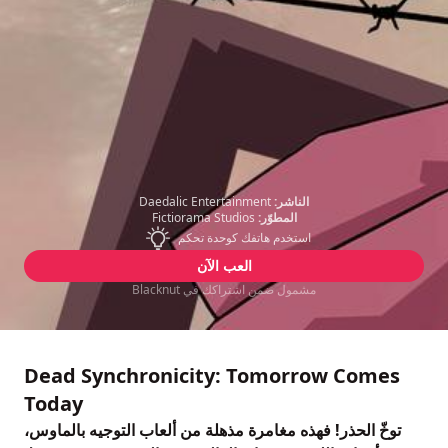
الناشر:
Daedalic Entertainment
المطوّر:
Fictiorama Studios
استخدم هاتفك كوحدة تحكم
العب الآن
مشمول ضمن اشتراكك في Blacknut
Dead Synchronicity: Tomorrow Comes
Today
توخّ الحذر! فهذه مغامرة مذهلة من ألعاب التوجيه بالماوس،