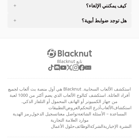
كيف يمكنني الإلغاء؟
هل توجد ضوابط أبوية؟
تابع Blacknut
استكشف الألعاب السحابية. Blacknut هي أول منصة بث ألعاب لجميع
أفراد العائلة. استكشف كتالوج الألعاب الذي يضم أكثر من 1000 لعبة
من جهاز الكمبيوتر أو الهاتف المحمول أو التلفاز الذكي.
استكشاف
الألعاب
أذرع التحكم
العروض
التطبيقات
المساعدة – الأسئلة الشائعة
تواصل معنا
تسجيل الدخول
رمز الهدية
موارد العلامة التجارية
النشرة الإخبارية
الشركة
الوظائف
حلول الأعمال