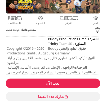
السن
التوافر
اللاعبون
قابلية اللعب
استخدم هاتفك كوحدة تحكم
الناشر:
Buddy Productions GmbH
المطوّر:
Trinity Team SRL
حقوق الطبع والنشر:
Copyright ©2016 - 2020 | Buddy
Productions GmbH, Augsburg Germany
النوع
: أركيد, أكشن, تعاون, قتال, مرح, متعدد اللاعبين, ريترو, آباء,
مراهقون
الترجمات/الواجهة
: الإنجليزية, الفرنسية, الألمانية, الإسبانية,
الإيطالية, البرتغالية, الروسية, التشيكية, المجرية, الدنماركية, صيني,
اليابانية
مدة الجلسة
: 10 - 30 دقائق
العب الآن
المدة الإجمالية
: 4h
مستوى الصعوبة
: متوسط
وضع لاعبين متعددين
: محلي, التعاون, لاعبان اثنان
شارك هذه اللعبة!
التقييم
: Nintendo Life : 8/10
تتم الإشارة إلى الأوامر في خيارات اللعبة.