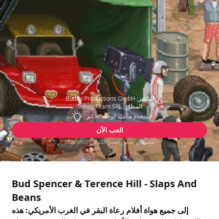
الناشر:
Buddy Productions GmbH
المطوّر:
Trinity Team SRL
استخدم هاتفك كوحدة تحكم
العب الآن
مشمول ضمن اشتراكك في Blacknut
Bud Spencer & Terence Hill - Slaps And
Beans
إلى جميع هواة أفلام رعاة البقر في الغرب الأمريكي: هذه