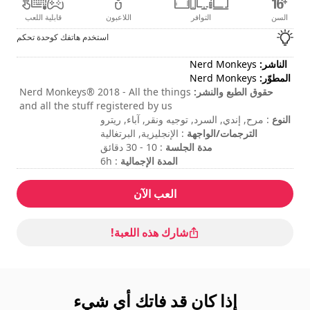
السن
التوافر
اللاعبون
قابلية اللعب
استخدم هاتفك كوحدة تحكم
الناشر:
Nerd Monkeys
المطوّر:
Nerd Monkeys
حقوق الطبع والنشر:
Nerd Monkeys® 2018 - All the things
and all the stuff registered by us
النوع
: مرح, إندي, السرد, توجيه ونقر, آباء, ريترو
الترجمات/الواجهة
: الإنجليزية, البرتغالية
مدة الجلسة
: 10 - 30 دقائق
المدة الإجمالية
: 6h
مستوى الصعوبة
: متوسط
العب الآن
شارك هذه اللعبة!
إذا كان قد فاتك أي شيء