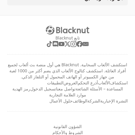
تابع Blacknut
استكشف الألعاب السحابية. Blacknut هي أول منصة بث ألعاب لجميع
أفراد العائلة. استكشف كتالوج الألعاب الذي يضم أكثر من 1000 لعبة
من جهاز الكمبيوتر أو الهاتف المحمول أو التلفاز الذكي.
استكشاف
الألعاب
أذرع التحكم
العروض
التطبيقات
المساعدة – الأسئلة الشائعة
تواصل معنا
تسجيل الدخول
رمز الهدية
موارد العلامة التجارية
النشرة الإخبارية
الشركة
الوظائف
حلول الأعمال
الشؤون القانونية
الشروط والأحكام