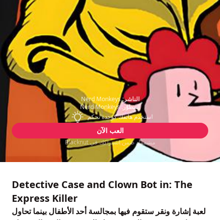
الناشر:
Nerd Monkeys
المطوّر:
Nerd Monkeys
استخدم هاتفك كوحدة تحكم
العب الآن
مشمول ضمن اشتراكك في Blacknut
Detective Case and Clown Bot in: The
Express Killer
لعبة إشارة ونقر ستقوم فيها بمجالسة أحد الأطفال بينما تحاول