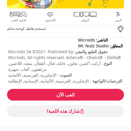
السن
التوافر
اللاعبون
قابلية اللعب
استخدم هاتفك كوحدة تحكم
الناشر:
Microids
المطوّر:
Mr. Nutz Studio
حقوق الطبع والنشر:
Microids SA ©2021. Published by
Microids. All rights reserved. Asterix® - Obelix® - Ideﬁx®
النوع
/ © 2021 Les Éditions Albert René / Goscinny – Uderzo.
: أركيد, أكشن, تعاون, عائلة, قتال, أطفال, متعدد اللاعبين,
Developed by Mr. Nutz Studio.
مراهقون, ألعاب شهيرة
الصوت
: الإنجليزية, الفرنسية, الألمانية
الترجمات/الواجهة
: الإنجليزية, الفرنسية, الألمانية, الإسبانية, الإيطالية
مدة الجلسة
: 10 - 30 دقائق
المدة الإجمالية
: 10h
العب الآن
مستوى الصعوبة
: متوسط
وضع لاعبين متعددين
: محلي, التعاون, لاعبان اثنان
التقييم
: Impulse Gamer : 4,3/5
شارك هذه اللعبة!
تتم الإشارة إلى الأوامر في خيارات اللعبة.