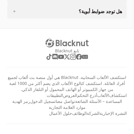
هل توجد ضوابط أبوية؟
تابع Blacknut
استكشف الألعاب السحابية. Blacknut هي أول منصة بث ألعاب لجميع
أفراد العائلة. استكشف كتالوج الألعاب الذي يضم أكثر من 1000 لعبة
من جهاز الكمبيوتر أو الهاتف المحمول أو التلفاز الذكي.
استكشاف
الألعاب
أذرع التحكم
العروض
التطبيقات
المساعدة – الأسئلة الشائعة
تواصل معنا
تسجيل الدخول
رمز الهدية
موارد العلامة التجارية
النشرة الإخبارية
الشركة
الوظائف
حلول الأعمال