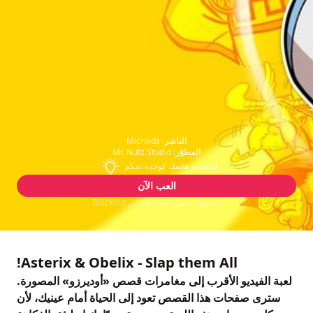
الناشر:
Microids
المطوّر:
Mr. Nutz Studio
استخدم هاتفك كوحدة تحكم
العب الآن
مشمول ضمن اشتراكك في Blacknut
Asterix & Obelix - Slap them All!
لعبة الفيديو الأقرب إلى مغامرات قصص «أوديرزو» المصورة.
سترى صفحات هذا القصص تعود إلى الحياة أمام عينيك، لأن