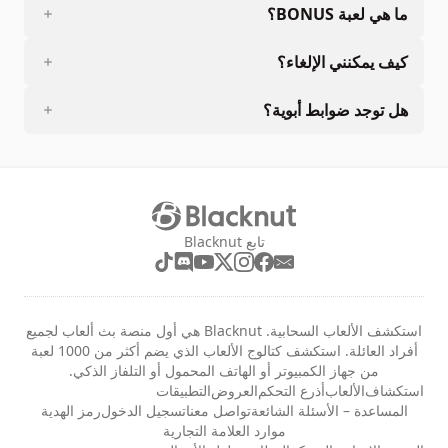
ما هي لعبة BONUS؟
كيف يمكنني الإلغاء؟
هل توجد ضوابط أبوية؟
تابع Blacknut
استكشف الألعاب السحابية. Blacknut هي أول منصة بث ألعاب لجميع
أفراد العائلة. استكشف كتالوج الألعاب الذي يضم أكثر من 1000 لعبة
من جهاز الكمبيوتر أو الهاتف المحمول أو التلفاز الذكي.
استكشاف
الألعاب
أذرع التحكم
العروض
التطبيقات
المساعدة – الأسئلة الشائعة
تواصل معنا
تسجيل الدخول
رمز الهدية
موارد العلامة التجارية