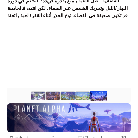
الفضائية. بطل اللعبة يتمتع بقدرة فريدة: التحكم في دورة
النهار/الليل وتحريك الشمس عبر السماء. لكن انتبه، فالجاذبية
قد تكون ضعيفة في الفضاء. توخَ الحذر أثناء القفز! لعبة رائعة!