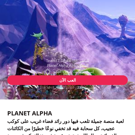
الناشر:
Team17 Digital Ltd
المطوّر:
Planet Alpha ApS
استخدم هاتفك كوحدة تحكم
العب الآن
مشمول ضمن اشتراكك في Blacknut
PLANET ALPHA
لعبة منصة جميلة تلعب فيها دور رائد فضاء غريب على كوكب
عجيب، كل سحابة فيه قد تخفي نوعًا خطيرًا من الكائنات