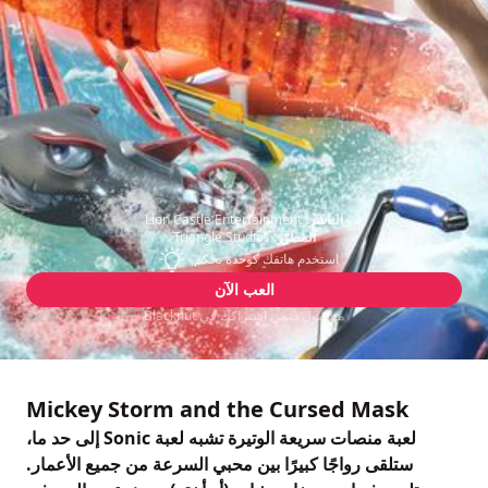
الناشر:
Lion Castle Entertainment
المطوّر:
Triangle Studios
استخدم هاتفك كوحدة تحكم
العب الآن
مشمول ضمن اشتراكك في Blacknut
Mickey Storm and the Cursed Mask
لعبة منصات سريعة الوتيرة تشبه لعبة Sonic إلى حد ما،
ستلقى رواجًا كبيرًا بين محبي السرعة من جميع الأعمار.