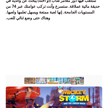
ستلعب فيها دور مغامر شاب (أو أخته) يبحث عن والديه في
حديقة مائية عملاقة. ستسرع وأنت تركب عوامتك عبر 74 من
المستويات الجامحة. إنها لعبة ممتعة ويسهل تعلمها ولعبها.
وهناك حتى وضع ثنائي للعب.