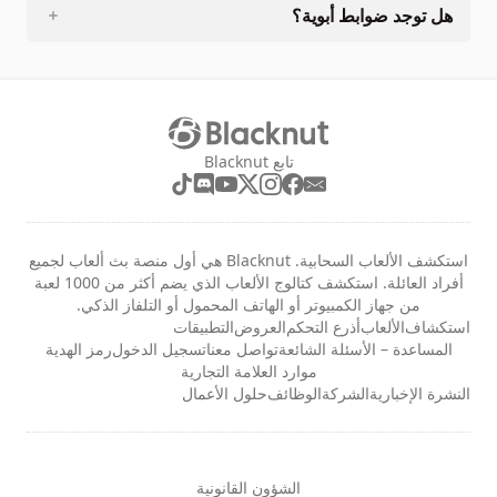
هل توجد ضوابط أبوية؟
تابع Blacknut
استكشف الألعاب السحابية. Blacknut هي أول منصة بث ألعاب لجميع
أفراد العائلة. استكشف كتالوج الألعاب الذي يضم أكثر من 1000 لعبة
من جهاز الكمبيوتر أو الهاتف المحمول أو التلفاز الذكي.
استكشاف
الألعاب
أذرع التحكم
العروض
التطبيقات
المساعدة – الأسئلة الشائعة
تواصل معنا
تسجيل الدخول
رمز الهدية
موارد العلامة التجارية
النشرة الإخبارية
الشركة
الوظائف
حلول الأعمال
الشؤون القانونية