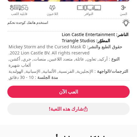
السن
التوافر
اللاعبون
قابلية اللعب
استخدم هاتفك كوحدة تحكم
الناشر:
Lion Castle Entertainment
المطوّر:
Triangle Studios
حقوق الطبع والنشر:
Mickey Storm and the Cursed Mask ©
2022 Lion Castle BV. All rights reserved.
النوع
: أركيد, تعاون, عائلة, متعدد اللاعبين, منصات, جري, أكشن,
ألعاب شهيرة
الترجمات/الواجهة
: الإنجليزية, الفرنسية, الألمانية, الإسبانية, الهولندية
مدة الجلسة
: 10 - 30 دقائق
مستوى الصعوبة
: متوسط
وضع لاعبين متعددين
: محلي, التعاون, لاعبان اثنان
العب الآن
التقييم
: Video Chums : 7,6/10
تتم الإشارة إلى الأوامر في خيارات اللعبة.
شارك هذه اللعبة!