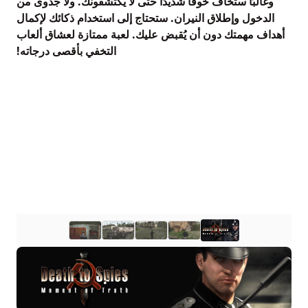
وغالبًا ستخاف خوفًا شديدًا حتى لا يكتشفونك. ولا جدوى من
الدخول وإطلاق النيران. ستحتاج إلى استخدام ذكائك لإكمال
أهداف مهمتك دون أن يُقبض عليك. لعبة ممتازة لعشاق ألعاب
التخفي بأقصى درجاته!