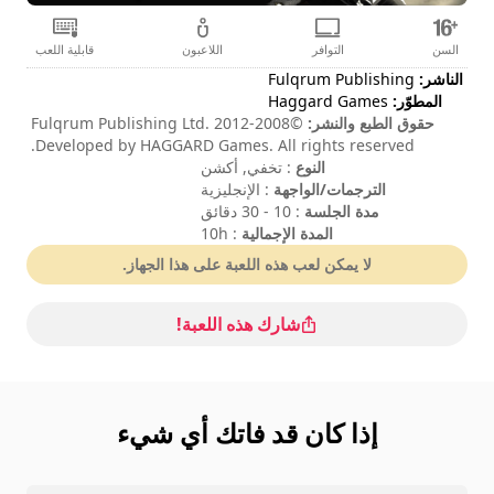
السن
التوافر
اللاعبون
قابلية اللعب
الناشر:
Fulqrum Publishing
المطوّر:
Haggard Games
حقوق الطبع والنشر:
©2008-2012 Fulqrum Publishing Ltd.
Developed by HAGGARD Games. All rights reserved.
النوع
: تخفي, أكشن
الترجمات/الواجهة
: الإنجليزية
مدة الجلسة
: 10 - 30 دقائق
المدة الإجمالية
: 10h
مستوى الصعوبة
: متوسط
لا يمكن لعب هذه اللعبة على هذا الجهاز.
تتم الإشارة إلى الأوامر في خيارات اللعبة.
شارك هذه اللعبة!
إذا كان قد فاتك أي شيء