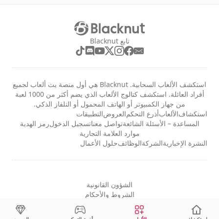
تابع Blacknut
استكشف الألعاب السحابية. Blacknut هي أول منصة بث ألعاب لجميع
أفراد العائلة. استكشف كتالوج الألعاب الذي يضم أكثر من 1000 لعبة
من جهاز الكمبيوتر أو الهاتف المحمول أو التلفاز الذكي.
استكشاف
الألعاب
أذرع التحكم
العروض
التطبيقات
المساعدة – الأسئلة الشائعة
تواصل معنا
تسجيل الدخول
رمز الهدية
موارد العلامة التجارية
النشرة الإخبارية
الشركة
الوظائف
حلول الأعمال
الشؤون القانونية
الشروط والأحكام
الخصوصية
إعدادات ملفات تعريف الارتباط