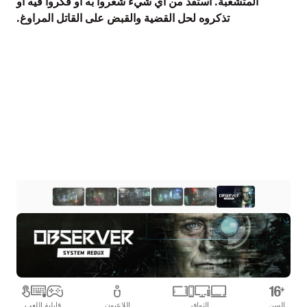
المتشعبة. استفد من أي شيء شعروا به أو فكروا فيه أو
تذكروه لحل القضية والقبض على القاتل المراوغ.
السن
التوافر
اللاعبون
قابلية اللعب