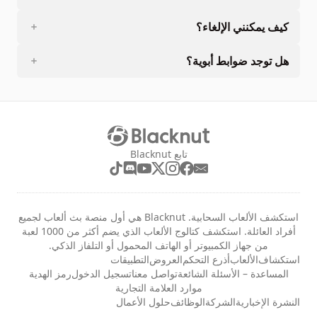
كيف يمكنني الإلغاء؟
هل توجد ضوابط أبوية؟
تابع Blacknut
استكشف الألعاب السحابية. Blacknut هي أول منصة بث ألعاب لجميع
أفراد العائلة. استكشف كتالوج الألعاب الذي يضم أكثر من 1000 لعبة
من جهاز الكمبيوتر أو الهاتف المحمول أو التلفاز الذكي.
استكشاف
الألعاب
أذرع التحكم
العروض
التطبيقات
المساعدة – الأسئلة الشائعة
تواصل معنا
تسجيل الدخول
رمز الهدية
موارد العلامة التجارية
النشرة الإخبارية
الشركة
الوظائف
حلول الأعمال