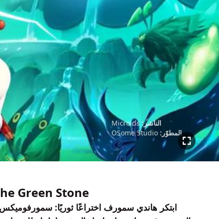
الناشر:
Microids
المطوّر:
OSome Studio
 the Green Stone
ابتكر هاندي سمورف اختراعًا ثوريًا: سمورفوميكس