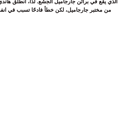
الذي يقع في براثن جارجاميل الجشع. لذا، انطلق هان
من مختبر جارجاميل، لكن خطأ فادحًا تسبب في انفجا