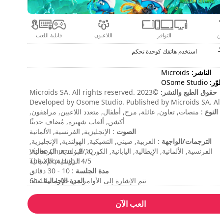
ن
التوافر
اللاعبون
قابلية اللعب
استخدم هاتفك كوحدة تحكم
الناشر:
Microids
ّر:
OSome Studio
حقوق الطبع والنشر:
©2023 Microids SA. All rights reserved.
Developed by Osome Studio. Published by Microids SA. Al
النوع
rights reserved. Peyo – 2023 – Licensed through I.M.P.S.
: منصات, تعاون, عائلة, مرح, أطفال, متعدد اللاعبين, مراهقون,
(Brussels)
أكشن, ألعاب شهيرة, مُضاف حديثًا
الصوت
: الإنجليزية, الفرنسية, الألمانية
الترجمات/الواجهة
: العربية, صيني, التشيكية, الهولندية, الإنجليزية,
الفرنسية, الألمانية, الإيطالية, اليابانية, الكورية, البولندية, البرتغالية,
Video Chums : 8/10
الروسية, الإسبانية
The Xbox Hub : 4/5
مدة الجلسة
: 10 - 30 دقائق
المدة الإجمالية
: 6h
تتم الإشارة إلى الأوامر في خيارات اللعبة.
مستوى الصعوبة
: متوسط
وضع لاعبين متعددين
: محلي, التعاون, لاعبان اثنان
العب الآن
التقييم
: