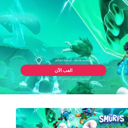
استخدم هاتفك كوحدة تحكم
العب الآن
مشمول ضمن اشتراكك في Blacknut