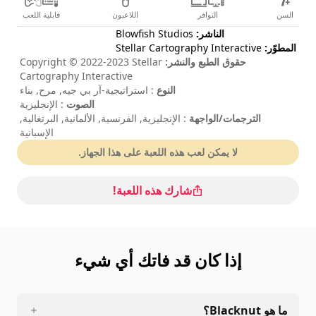
السن
التوافر
اللاعبون
قابلية اللعب
الناشر:
Blowfish Studios
المطوّر:
Stellar Cartography Interactive
حقوق الطبع والنشر:
Copyright © 2022-2023 Stellar
Cartography Interactive
النوع
: استراتيجية-آر بي جيه, مرح, بناء
الصوت
: الإنجليزية
الترجمات/الواجهة
: الإنجليزية, الفرنسية, الألمانية, البرتغالية,
الإسبانية
مدة الجلسة
: > 30 دقائق
لا يمكن لعب هذه اللعبة على هذا الجهاز.
مستوى الصعوبة
: متوسط
شارك هذه اللعبة!
إذا كان قد فاتك أي شيء
ما هو Blacknut؟