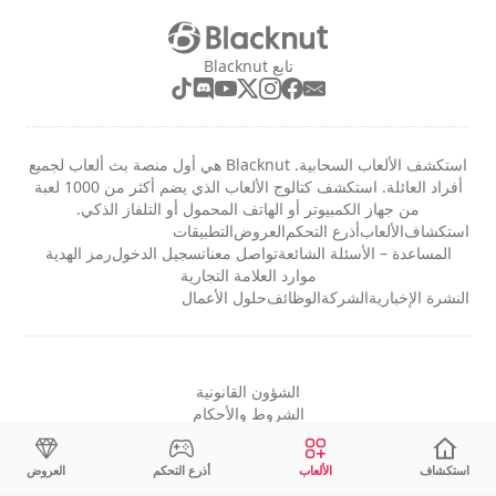
تابع Blacknut
استكشف الألعاب السحابية. Blacknut هي أول منصة بث ألعاب لجميع
أفراد العائلة. استكشف كتالوج الألعاب الذي يضم أكثر من 1000 لعبة
من جهاز الكمبيوتر أو الهاتف المحمول أو التلفاز الذكي.
استكشاف
الألعاب
أذرع التحكم
العروض
التطبيقات
المساعدة – الأسئلة الشائعة
تواصل معنا
تسجيل الدخول
رمز الهدية
موارد العلامة التجارية
النشرة الإخبارية
الشركة
الوظائف
حلول الأعمال
الشؤون القانونية
الشروط والأحكام
الخصوصية
إعدادات ملفات تعريف الارتباط
استكشاف
الألعاب
أذرع التحكم
العروض
العَرَبِيَّة - Arabic