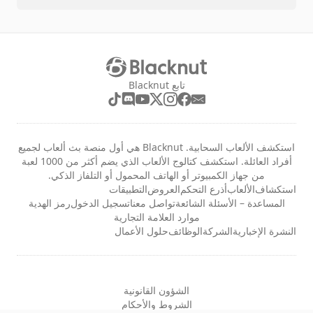
تابع Blacknut
استكشف الألعاب السحابية. Blacknut هي أول منصة بث ألعاب لجميع
أفراد العائلة. استكشف كتالوج الألعاب الذي يضم أكثر من 1000 لعبة
من جهاز الكمبيوتر أو الهاتف المحمول أو التلفاز الذكي.
استكشاف
الألعاب
أذرع التحكم
العروض
التطبيقات
المساعدة – الأسئلة الشائعة
تواصل معنا
تسجيل الدخول
رمز الهدية
موارد العلامة التجارية
النشرة الإخبارية
الشركة
الوظائف
حلول الأعمال
الشؤون القانونية
الشروط والأحكام