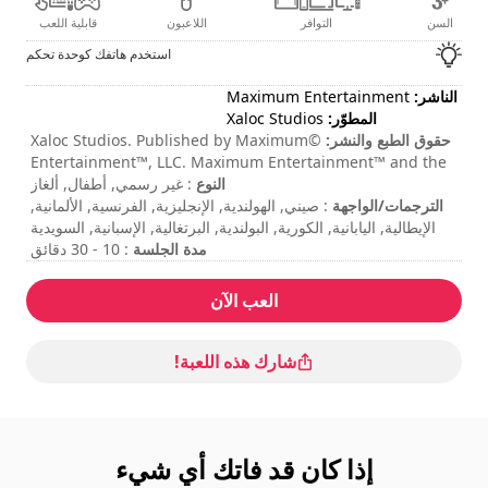
السن
التوافر
اللاعبون
قابلية اللعب
استخدم هاتفك كوحدة تحكم
الناشر:
Maximum Entertainment
المطوّر:
Xaloc Studios
حقوق الطبع والنشر:
©Xaloc Studios. Published by Maximum
Entertainment™, LLC. Maximum Entertainment™ and the
النوع
Maximum Entertainment™ logo are trademarks of
: غير رسمي, أطفال, ألغاز
الترجمات/الواجهة
Maximum Entertainment, LLC. All rights reserved. All
: صيني, الهولندية, الإنجليزية, الفرنسية, الألمانية,
other trademarks or registered trademarks belong to
الإيطالية, اليابانية, الكورية, البولندية, البرتغالية, الإسبانية, السويدية
مدة الجلسة
: 10 - 30 دقائق
their respective owners.
المدة الإجمالية
: 4h
مستوى الصعوبة
: منخفض
العب الآن
تتم الإشارة إلى الأوامر في خيارات اللعبة.
شارك هذه اللعبة!
إذا كان قد فاتك أي شيء