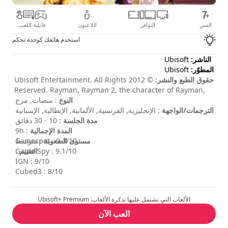
السن
التوافر
اللاعبون
قابلية اللعب
استخدم هاتفك كوحدة تحكم
الناشر:
Ubisoft
المطوّر:
Ubisoft
حقوق الطبع والنشر:
© 2012 Ubisoft Entertainment. All Rights
Reserved. Rayman, Rayman 2, the character of Rayman,
النوع
: منصات, مرح
Ubisoft, Ubi.com, and the Ubisoft logo are trademarks of
الترجمات/الواجهة
Ubisoft Entertainment in the U.S. and/or other countries.
: الإنجليزية, الفرنسية, الألمانية, الإيطالية, الإسبانية
مدة الجلسة
: 10 - 30 دقائق
المدة الإجمالية
: 9h
مستوى الصعوبة
: متوسط
Gamespot : 9.3/10
التقييم
:
Game Spy : 9.1/10
IGN : 9/10
Cubed3 : 8/10
الألعاب التي تشتمل عليها تذكرة الألعاب: Ubisoft+ Premium
العب الآن