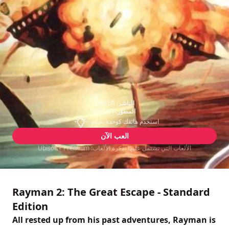
الناشر:
Ubisoft
المطوّر:
Ubisoft
استخدم هاتفك كوحدة تحكم
العب الآن
الألعاب التي تشتمل عليها تذكرة الألعاب: Ubisoft+ Premium
Rayman 2: The Great Escape - Standard
Edition
All rested up from his past adventures, Rayman is