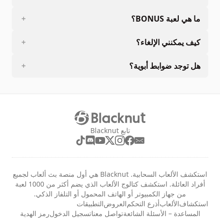
ما هي لعبة BONUS؟
كيف يمكنني الإلغاء؟
هل توجد ضوابط أبوية؟
تابع Blacknut
استكشف الألعاب السحابية. Blacknut هي أول منصة بث ألعاب لجميع
أفراد العائلة. استكشف كتالوج الألعاب الذي يضم أكثر من 1000 لعبة
من جهاز الكمبيوتر أو الهاتف المحمول أو التلفاز الذكي.
استكشاف
الألعاب
أذرع التحكم
العروض
التطبيقات
المساعدة – الأسئلة الشائعة
تواصل معنا
تسجيل الدخول
رمز الهدية