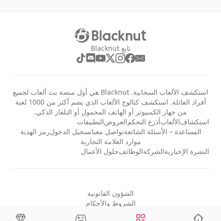
تابع Blacknut
استكشف الألعاب السحابية. Blacknut هي أول منصة بث ألعاب لجميع
أفراد العائلة. استكشف كتالوج الألعاب الذي يضم أكثر من 1000 لعبة
من جهاز الكمبيوتر أو الهاتف المحمول أو التلفاز الذكي.
استكشاف
الألعاب
أذرع التحكم
العروض
التطبيقات
المساعدة – الأسئلة الشائعة
تواصل معنا
تسجيل الدخول
رمز الهدية
موارد العلامة التجارية
النشرة الإخبارية
الشركة
الوظائف
حلول الأعمال
الشؤون القانونية
الشروط والأحكام
الخصوصية