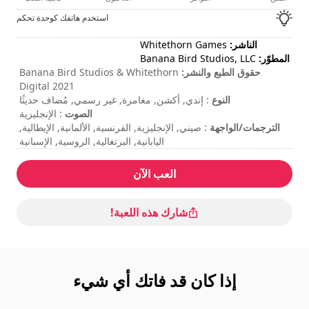
استخدم هاتفك كوحدة تحكم
الناشر:
Whitethorn Games
المطوّر:
Banana Bird Studios, LLC
حقوق الطبع والنشر:
Banana Bird Studios & Whitethorn
Digital 2021
النوع
: إندي, أكشن, مغامرة, غير رسمي, مُضاف حديثًا
الصوت
: الإنجليزية
الترجمات/الواجهة
: صيني, الإنجليزية, الفرنسية, الألمانية, الإيطالية,
اليابانية, البرتغالية, الروسية, الإسبانية
مدة الجلسة
: > 30 دقائق
المدة الإجمالية
: 3h
العب الآن
مستوى الصعوبة
: متوسط
شارك هذه اللعبة!
إذا كان قد فاتك أي شيء