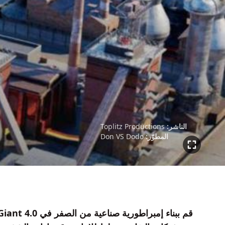
الناشر:
Toplitz Productions
المطوّر:
Don VS Dodo