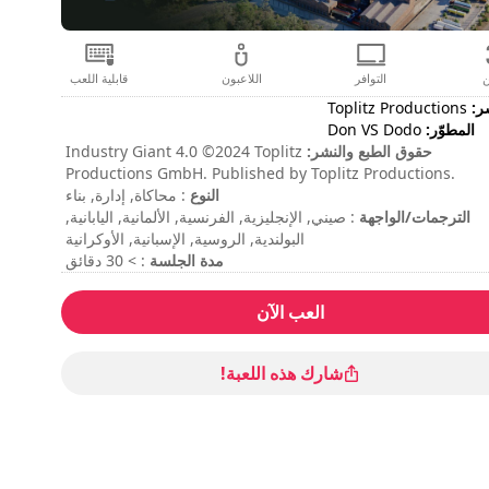
ن
التوافر
اللاعبون
قابلية اللعب
ر:
Toplitz Productions
المطوّر:
Don VS Dodo
حقوق الطبع والنشر:
Industry Giant 4.0 ©2024 Toplitz
Productions GmbH. Published by Toplitz Productions.
النوع
Developed by Don VS Dodo GmbH. All rights reserved.
: محاكاة, إدارة, بناء
الترجمات/الواجهة
: صيني, الإنجليزية, الفرنسية, الألمانية, اليابانية,
البولندية, الروسية, الإسبانية, الأوكرانية
مدة الجلسة
: > 30 دقائق
المدة الإجمالية
: 30h
مستوى الصعوبة
: متوسط
العب الآن
تتم الإشارة إلى الأوامر في خيارات اللعبة.
شارك هذه اللعبة!