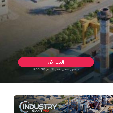
العب الآن
مشمول ضمن اشتراكك في Blacknut