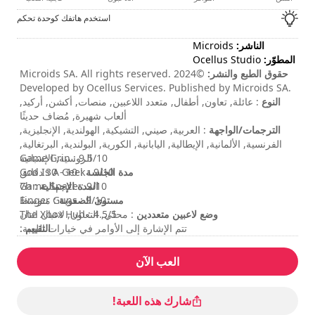
استخدم هاتفك كوحدة تحكم
الناشر:
Microids
المطوّر:
Ocellus Studio
حقوق الطبع والنشر:
©2024 Microids SA. All rights reserved.
Developed by Ocellus Services. Published by Microids SA.
النوع
All rights reserved. Peyo – 2024 – Licensed through
: عائلة, تعاون, أطفال, متعدد اللاعبين, منصات, أكشن, أركيد,
I.M.P.S. (Brussels)
ألعاب شهيرة, مُضاف حديثًا
الترجمات/الواجهة
: العربية, صيني, التشيكية, الهولندية, الإنجليزية,
الفرنسية, الألمانية, الإيطالية, اليابانية, الكورية, البولندية, البرتغالية,
الروسية, الإسبانية
Game Grin : 9.5/10
مدة الجلسة
: 10 - 30 دقائق
God Is A Geek : 9/10
المدة الإجمالية
: 7h
Game Space : 9/10
مستوى الصعوبة
: متوسط
Finger Guns : 9/10
وضع لاعبين متعددين
: محلي, التعاون, لاعبان اثنان
The Xbox Hub : 4.5/5
التقييم
:
تتم الإشارة إلى الأوامر في خيارات اللعبة.
العب الآن
شارك هذه اللعبة!