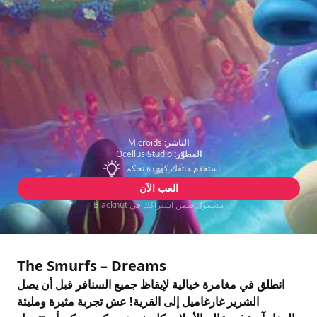
الناشر:
Microids
المطوّر:
Ocellus Studio
استخدم هاتفك كوحدة تحكم
العب الآن
مشمول ضمن اشتراكك في Blacknut
The Smurfs – Dreams
انطلق في مغامرة خيالية لإيقاظ جميع السنافر قبل أن يصل
الشرير غارغاميل إلى القرية! عش تجربة مثيرة ومليئة