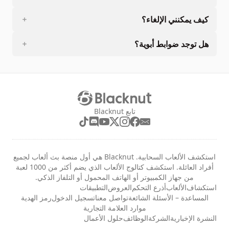
كيف يمكنني الإلغاء؟
هل توجد ضوابط أبوية؟
تابع Blacknut
استكشف الألعاب السحابية. Blacknut هي أول منصة بث ألعاب لجميع
أفراد العائلة. استكشف كتالوج الألعاب الذي يضم أكثر من 1000 لعبة
من جهاز الكمبيوتر أو الهاتف المحمول أو التلفاز الذكي.
استكشاف
الألعاب
أذرع التحكم
العروض
التطبيقات
المساعدة – الأسئلة الشائعة
تواصل معنا
تسجيل الدخول
رمز الهدية
موارد العلامة التجارية
النشرة الإخبارية
الشركة
الوظائف
حلول الأعمال