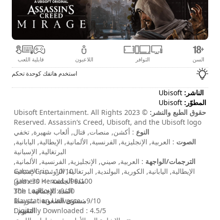
السن
التوافر
اللاعبون
قابلية اللعب
استخدم هاتفك كوحدة تحكم
الناشر:
Ubisoft
المطوّر:
Ubisoft
حقوق الطبع والنشر:
© 2023 Ubisoft Entertainment. All Rights
Reserved. Assassin’s Creed, Ubisoft, and the Ubisoft logo
النوع
are registered or unregistered trademarks of Ubisoft
: أكشن, منصات, قتال, ألعاب شهيرة, تخفي
الصوت
Entertainment in the US and/or other countries.
: العربية, الإنجليزية, الفرنسية, الألمانية, الإيطالية, اليابانية,
البرتغالية, الإسبانية
الترجمات/الواجهة
: العربية, صيني, الإنجليزية, الفرنسية, الألمانية,
الإيطالية, اليابانية, الكورية, البولندية, البرتغالية, الروسية, الإسبانية
Game Grin : 10/10
مدة الجلسة
: > 30 دقائق
Gamers Heroes : 90/100
المدة الإجمالية
: 30h
The Loadout : 9/10
مستوى الصعوبة
: متوسط
Playstation Universe : 9/10
التقييم
:
Digitally Downloaded : 4.5/5