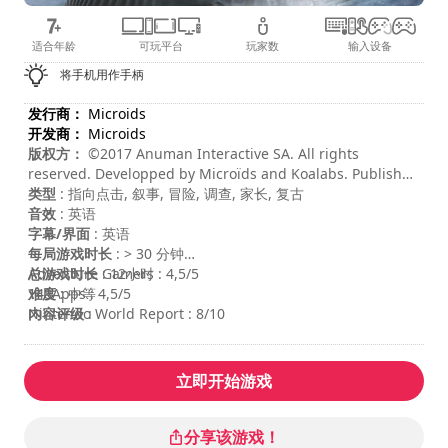
适合年龄
可玩平台
玩家数
输入设备
将手机用作手柄
发行商：
Microids
开发商：
Microids
版权方：
©2017 Anuman Interactive SA. All rights
reserved. Developped by Microïds and Koalabs. Published
by Anuman Interactive SA. Author and Artistic Director :
类型
: 指向点击, 叙事, 冒险, 调查, 家长, 复古
Benoit Sokal. Microïds is a trademark of Anuman
音效
: 英语
Interactive SA. All rights reserved.
字幕/界面
: 英语
每局游戏时长
: > 30 分钟
总游戏时长
Adventure Gamers : 4,5/5
: 12小时
难度
148Apps : 4,5/5
: 中等
内容评级
Nintendo World Report : 8/10
:
立即开始游戏
分享该游戏！