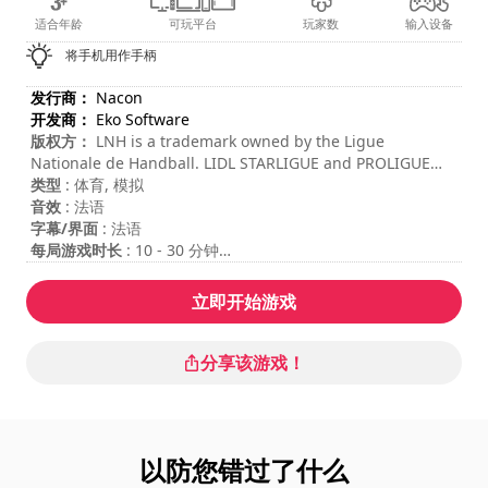
适合年龄
可玩平台
玩家数
输入设备
将手机用作手柄
发行商：
Nacon
开发商：
Eko Software
版权方：
LNH is a trademark owned by the Ligue
Nationale de Handball. LIDL STARLIGUE and PROLIGUE
logos and name are protected trademarks of the Ligue
类型
: 体育, 模拟
Nationale de Handball. Logos, names and club jerseys of
音效
: 法语
the LIDL STARLIGUE and PROLIGUE are protected
字幕/界面
: 法语
trademarks of the French professional clubs. All rights
每局游戏时长
: 10 - 30 分钟
reserved. ASOBAL is a registered trademark and property
难度
: 困难
of the Association of Clubs SPANISH HANDBALL. The logo
多人游戏模式
: Local, Competition, 2 Players
立即开始游戏
and name are registered as ASOBAL brands. Logos ,
names and clubs shirts ASOBAL are registered Handball
club of the maximum Spanish category Men's Handball
分享该游戏！
brands. The image rights of Spanish Handball
competitions : Supercopa ASOBAL , ASOBAL Cup and Copa
del Rey Handball owned by ASOBAL. The information
displayed is the property of the Handball Bundesliga
以防您错过了什么
GmbH. It depicts correct information at the time of