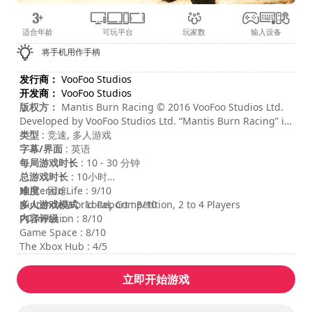
适合年龄
可玩平台
玩家数
输入设备
将手机用作手柄
发行商：
VooFoo Studios
开发商：
VooFoo Studios
版权方：
Mantis Burn Racing © 2016 VooFoo Studios Ltd.
Developed by VooFoo Studios Ltd. “Mantis Burn Racing” is
a trademark of VooFoo Studios Ltd. All rights reserved.
类型
: 竞速, 多人游戏
字幕/界面
: 英语
每局游戏时长
: 10 - 30 分钟
总游戏时长
: 10小时
难度
Nintendo Life : 9/10
: 困难
多人游戏模式
Nintendo World Report : 8/10
: Local, Competition, 2 to 4 Players
内容评级
PC Invasion : 8/10
:
Game Space : 8/10
The Xbox Hub : 4/5
立即开始游戏