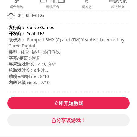
适合年龄
可玩平台
玩家数
输入设备
将手机用作手柄
发行商：
Curve Games
开发商：
Yeah Us!
版权方：
Pumped BMX (C) and (TM) YeahUs!, Licenced by
Curve Digital.
类型
: 体育, 街机, 热门游戏
字幕/界面
: 英语
每局游戏时长
: < 10 分钟
总游戏时长
: 8小时
难度
Nintendo Life : 8/10
: 中等
内容评级
God Is A Geek : 7/10
:
立即开始游戏
分享该游戏！