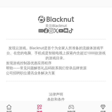
关注Blacknut
发现云游戏。Blacknut是首个为全家人所准备的流媒体游戏平
台。在您的电脑、手机或是智能电视上探索内含超过1000款游戏
的游戏目录。
发现
游戏
控制器
优惠
应用程序
帮助——常见问题解答
礼品码
联系我们
登录
品牌资源
公司
招聘职位
通讯
业务解决方案
法律声明
条款和条件
隐私
Cookie设置
发现
游戏
控制器
优惠