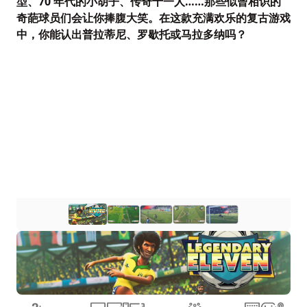
型、70 年代的小胡子、传奇十一人……那些似曾相识的
奇葩球员们会让你捧腹大笑。在这款充满欢乐的复古游戏
中，你能认出普拉蒂尼、罗歇托或马拉多纳吗？