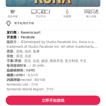
适合年龄
可玩平台
玩家数
输入设备
将手机用作手柄
发行商：
Ravenscourt
开发商：
Parabole
版权方：
©Developed by Studio Parabole Inc. Kona is a
trademark of Studio Parabole Inc. All other trademarks,
logos and copyrights are property of their respective
类型
: 恐怖, 动作, 叙事
owners. All rights reserved.
音效
: 英语, 法语
字幕/界面
: 英语, 法语, 德语, 西班牙语, 意大利语, 中文
每局游戏时长
: > 30 分钟
总游戏时长
Game Grin : 10/10
: 8小时
难度
Destructoid : 8,5/10
: 中等
内容评级
COG Connected : 80/100
:
Nintendo Life : 7/10
Nintendo World Report : 7/10
立即开始游戏