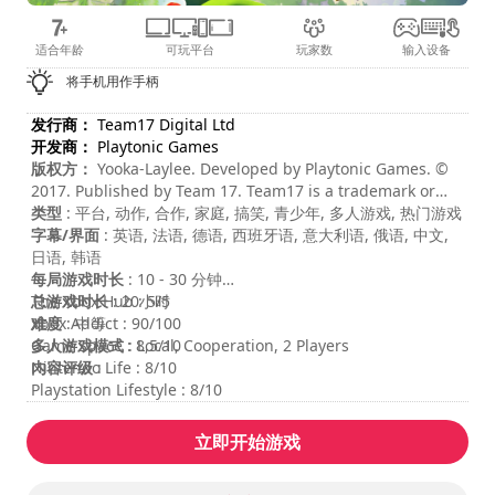
适合年龄
可玩平台
玩家数
输入设备
将手机用作手柄
发行商：
Team17 Digital Ltd
开发商：
Playtonic Games
版权方：
Yooka-Laylee. Developed by Playtonic Games. ©
2017. Published by Team 17. Team17 is a trademark or
registered trademark of Team17 Digital Limited. All other
类型
: 平台, 动作, 合作, 家庭, 搞笑, 青少年, 多人游戏, 热门游戏
trademarks, copyrights and logos are property of their
字幕/界面
: 英语, 法语, 德语, 西班牙语, 意大利语, 俄语, 中文,
respective owners.
日语, 韩语
每局游戏时长
: 10 - 30 分钟
总游戏时长
The Xbox Hub : 5/5
: 20小时
难度
Xbox Addict : 90/100
: 中等
多人游戏模式
Game Space : 8,5/10
: Local, Cooperation, 2 Players
内容评级
Nintendo Life : 8/10
:
Playstation Lifestyle : 8/10
立即开始游戏