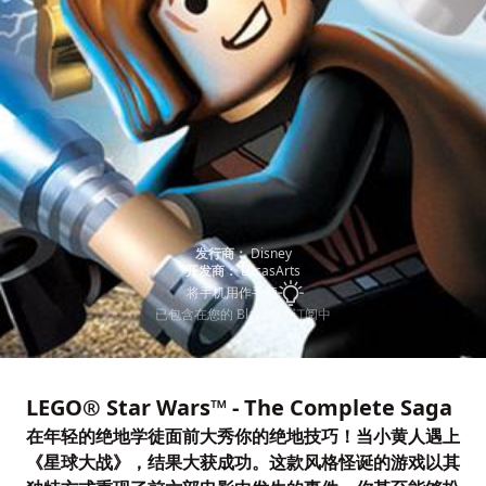
发行商：
Disney
开发商：
LucasArts
将手机用作手柄
已包含在您的 Blacknut 订阅中
LEGO® Star Wars™ - The Complete Saga
在年轻的绝地学徒面前大秀你的绝地技巧！当小黄人遇上
《星球大战》，结果大获成功。这款风格怪诞的游戏以其