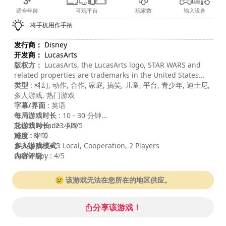
适合年龄
可玩平台
玩家数
输入设备
将手机用作手柄
发行商：
Disney
开发商：
LucasArts
版权方：
LucasArts, the LucasArts logo, STAR WARS and
related properties are trademarks in the United States
and/or in other countries of Lucasfilm Ltd. and/or its
类型
: 科幻, 动作, 合作, 家庭, 搞笑, 儿童, 平台, 青少年, 迪士尼,
affiliates. © 2005-2009 Lucasfilm Entertainment Company
多人游戏, 热门游戏
Ltd. or Lucasfilm Ltd. All rights reserved. LEGO, the LEGO
字幕/界面
: 英语
logo and the Minifigure are trademarks of The LEGO
每局游戏时长
: 10 - 30 分钟
Group. © 2005-2009 The LEGO Group. All rights reserved.
总游戏时长
Touch Arcade : 4,5/5
: 23小时
难度
IGN : 8/10
: 中等
多人游戏模式
148Apps : 4/5
: Local, Cooperation, 2 Players
内容评级
Game Spy : 4/5
:
😢 该游戏无法在您所在的地区供应。
分享该游戏！