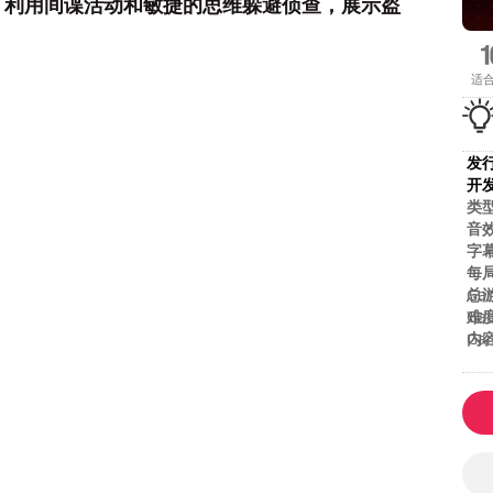
，利用间谍活动和敏捷的思维躲避侦查，展示盗
适
发
开
类
音
字
每
总
Gam
难
Gam
内
Gam