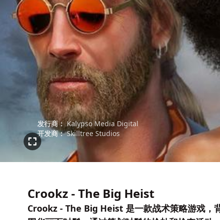
发行商：
Kalypso Media Digital
开发商：
Skilltree Studios
Crookz - The Big Heist
Crookz - The Big Heist 是一款战术策略