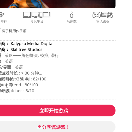
合年龄
可玩平台
玩家数
输入设备
将手机用作手柄
行商：
Kalypso Media Digital
发商：
Skilltree Studios
型
: 策略——角色扮演, 模拟, 潜行
效
: 英语
幕/界面
: 英语
局游戏时长
: > 30 分钟
游戏时长
e Over Online : 82/100
: 35小时
度
ing Trend : 80/100
: 中等
容评级
e Watcher : 8/10
:
立即开始游戏
分享该游戏！