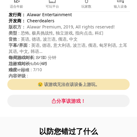
适合年龄
可玩平台
玩家数
输入设备
发行商：
Alawar Entertainment
开发商：
Cheerdealers
版权方：
Alawar Premium, 2019, All rights reserved!
类型
: 恐怖, 极具挑战性, 独立游戏, 指向点击, 科幻
音效
: 英语, 德语, 波兰语, 俄语, 中文
字幕/界面
: 英语, 德语, 意大利语, 波兰语, 俄语, 匈牙利语, 土耳
其语, 中文, 韩语
每局游戏时长
Destructoid : 8/10
: > 30 分钟
总游戏时长
The Xbox Hub : 4/5
: 14小时
难度
Gamespot : 7/10
: 困难
内容评级
:
😢 该游戏无法在该设备上游玩。
分享该游戏！
以防您错过了什么