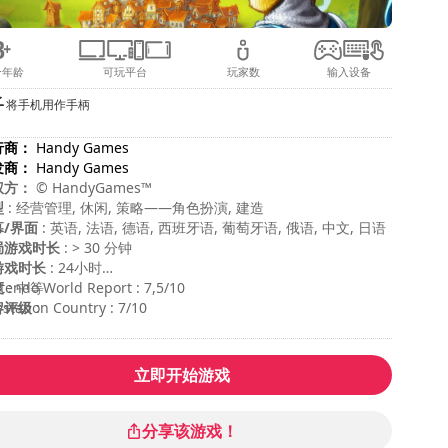
合年龄
可玩平台
玩家数
输入设备
将手机用作手柄
行商：
Handy Games
发商：
Handy Games
权方：
© HandyGames™
型
: 经营管理, 休闲, 策略——角色扮演, 建造
幕/界面
: 英语, 法语, 德语, 西班牙语, 葡萄牙语, 俄语, 中文, 日语
局游戏时长
: > 30 分钟
游戏时长
: 24小时
度
tendo World Report : 7,5/10
: 中等
容评级
ystation Country : 7/10
:
立即开始游戏
分享该游戏！