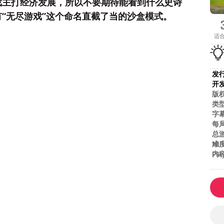
戏主打经济发展，所以不要期待能看到什么史诗
“无尽游戏”这个命名直截了当的沙盒模式。
适
发
开
版
类
字
每
总
难
Nin
内
Pla