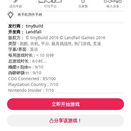
适合年龄
可玩平台
玩家数
输入设备
将手机用作手柄
发行商：
tinyBuild
开发商：
Landfall
版权方：
© tinyBuild 2016 © Landfall Games 2016
类型
: 跑酷, 街机, 平台, 极具挑战性, 热门游戏, 竞速
字幕/界面
: 英语
每局游戏时长
: < 10 分钟
总游戏时长
: 6小时
难度
Game Spew : 9/10
: 困难
内容评级
Game Grin : 9/10
:
COG Connected : 85/100
Playstation Country : 7/10
Nintendo Insider : 7/10
立即开始游戏
分享该游戏！