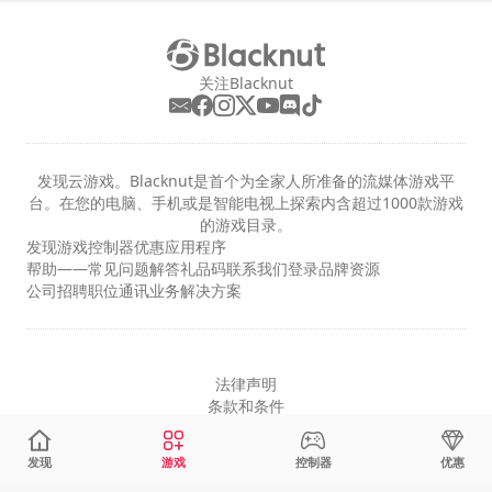
关注Blacknut
发现云游戏。Blacknut是首个为全家人所准备的流媒体游戏平
台。在您的电脑、手机或是智能电视上探索内含超过1000款游戏
的游戏目录。
发现
游戏
控制器
优惠
应用程序
帮助——常见问题解答
礼品码
联系我们
登录
品牌资源
公司
招聘职位
通讯
业务解决方案
法律声明
条款和条件
隐私
Cookie设置
发现
游戏
控制器
优惠
简体中文