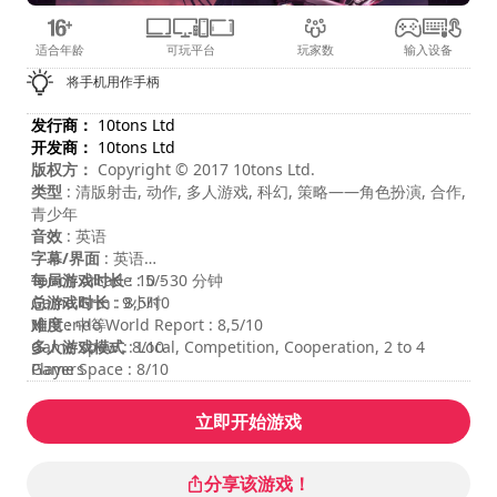
适合年龄
可玩平台
玩家数
输入设备
将手机用作手柄
发行商：
10tons Ltd
开发商：
10tons Ltd
版权方：
Copyright © 2017 10tons Ltd.
类型
: 清版射击, 动作, 多人游戏, 科幻, 策略——角色扮演, 合作,
青少年
音效
: 英语
字幕/界面
: 英语
每局游戏时长
Touch Arcade : 5/5
: 10 - 30 分钟
总游戏时长
Game Grin : 8,5/10
: 9小时
难度
Nintendo World Report : 8,5/10
: 中等
多人游戏模式
Game Spew : 8/10
: Local, Competition, Cooperation, 2 to 4
Players
Game Space : 8/10
内容评级
:
立即开始游戏
分享该游戏！