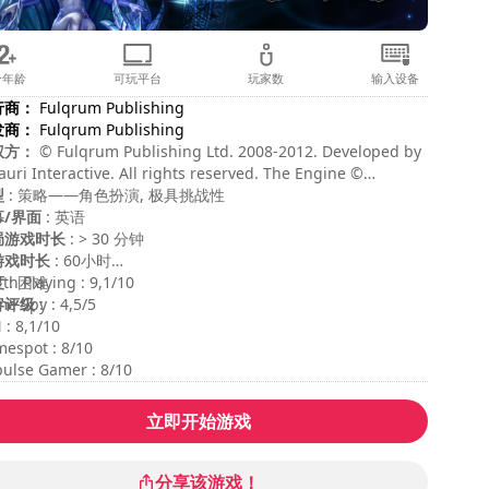
合年龄
可玩平台
玩家数
输入设备
行商：
Fulqrum Publishing
发商：
Fulqrum Publishing
权方：
© Fulqrum Publishing Ltd. 2008-2012. Developed by
auri Interactive. All rights reserved. The Engine ©
fallen Entertainment. All rights reserved.
型
: 策略——角色扮演, 极具挑战性
幕/界面
: 英语
局游戏时长
: > 30 分钟
游戏时长
: 60小时
度
th Playing : 9,1/10
: 困难
容评级
e Spy : 4,5/5
:
 : 8,1/10
espot : 8/10
ulse Gamer : 8/10
立即开始游戏
分享该游戏！