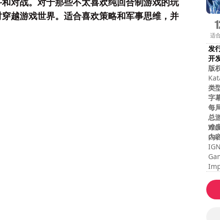
斗和对战。对于那些不太喜欢纯回合制游戏的玩
时穿越游戏世界。适合喜欢策略和军事思维，并
适
发
开
版
Kat
Sky
类
字
每
总
难
Wor
内
Gam
IGN
Gam
Imp