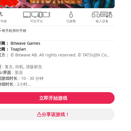
合年龄
可玩平台
玩家数
输入设备
将手机用作手柄
行商：
Bitwave Games
发商：
Toaplan
权方：
© Bitwave AB. All rights reserved. © TATSUJIN Co.,
.
型
: 复古, 街机, 清版射击
幕/界面
: 英语
局游戏时长
: 10 - 30 分钟
游戏时长
: 2小时
度
: 困难
立即开始游戏
分享该游戏！