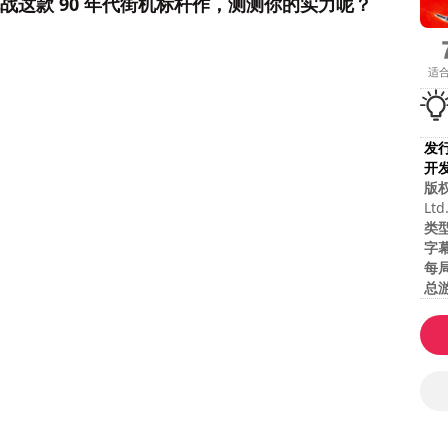
敢来挑战这款 90 年代街机标杆作，测测你的实力呢？
适
发
开
版
Ltd
类
字
每
总
难