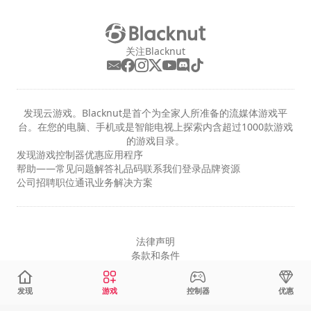
关注Blacknut
发现云游戏。Blacknut是首个为全家人所准备的流媒体游戏平
台。在您的电脑、手机或是智能电视上探索内含超过1000款游戏
的游戏目录。
发现
游戏
控制器
优惠
应用程序
帮助——常见问题解答
礼品码
联系我们
登录
品牌资源
公司
招聘职位
通讯
业务解决方案
法律声明
条款和条件
隐私
Cookie设置
发现
游戏
控制器
优惠
简体中文