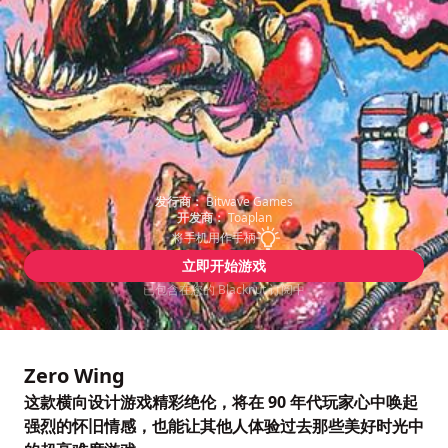
发行商：
Bitwave Games
开发商：
Toaplan
将手机用作手柄
立即开始游戏
已包含在您的 Blacknut 订阅中
Zero Wing
这款横向设计游戏精彩绝伦，将在 90 年代玩家心中唤起
强烈的怀旧情感，也能让其他人体验过去那些美好时光中