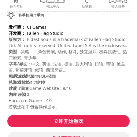
适合年龄
可玩平台
玩家数
输入设备
将手机用作手柄
发行商：
CI Games
开发商：
Fallen Flag Studio
版权方：
Eldest Souls is a trademark of Fallen Flag Studio
Ltd. All rights reserved. United Label S.A is the exclusive
worldwide game licensee.
类型
: 策略——角色扮演, 动作, 格斗, 独立游戏, 极具挑战性, 热
门游戏, 青少年
字幕/界面
: 中文, 英语, 法语, 德语, 意大利语, 日语, 韩语, 波兰
语, 葡萄牙语, 俄语, 西班牙语
每局游戏时长
Hardcore Gamer : 4.5/5
: > 30 分钟
总游戏时长
PC Invasion : 8/10
: 7小时
难度
The Indie Game Website : 8/10
: 困难
内容评级
IGN : 8/10
:
Hardcore Gamer : 4/5
游戏选项中包含操作提示。
立即开始游戏