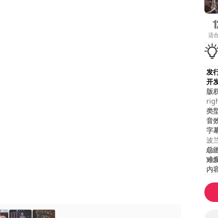
适
发
开
版
rig
Mic
类
Ori
音
res
字
CHR
波兰
reg
总
Gam
and
难
Vid
内