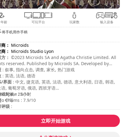
合年龄
可玩平台
玩家数
输入设备
将手机用作手柄
行商：
Microids
发商：
Microids Studio Lyon
权方：
©2023 Microids SA and Agatha Christie Limited. All
hts reserved. Published by Microids SA. Developed by
roids Studio Lyon. All rights reserved. Murder On The
型
: 叙事, 指向点击, 调查, 家长, 热门游戏
ent Express © 1934 Agatha Christie Limited. All rights
效
: 英语, 法语, 德语
erved. MURDER ON THE ORIENT EXPRESS, AGATHA
幕/界面
: 中文, 捷克语, 英语, 法语, 德语, 意大利语, 日语, 韩语,
ISTIE, POIROT, and the Agatha Christie Signature are
语, 葡萄牙语, 俄语, 西班牙语
istered trademarks of Agatha Christie Limited in the UK
游戏时长
e Spew : 8/10
: 25小时
 elsewhere. All rights reserved.
度
eo Chums : 7.9/10
: 中等
容评级
:
立即开始游戏