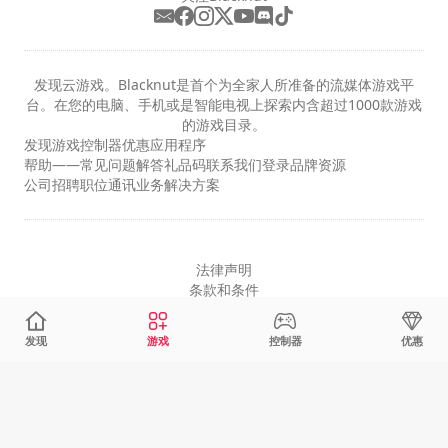
发现云游戏。Blacknut是首个为全家人所准备的流媒体游戏平
台。在您的电脑、手机或是智能电视上探索内含超过1000款游戏
的游戏目录。
发现
游戏
控制器
优惠
应用程序
帮助——常见问题解答
礼品码
联系我们
登录
品牌资源
公司
招聘职位
通讯
业务解决方案
法律声明
条款和条件
隐私
Cookie设置
发现
游戏
控制器
优惠
简体中文