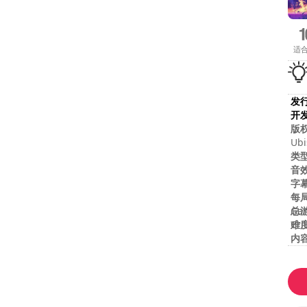
适
发
开
版
Ubi
Ent
类
tra
音
Red
字
每
总
Gam
难
Crit
内