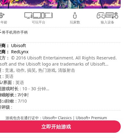
合年龄
可玩平台
玩家数
输入设备
将手机用作手柄
行商：
Ubisoft
发商：
RedLynx
权方：
© 2016 Ubisoft Entertainment. All Rights Reserved.
soft and the Ubisoft logo are trademarks of Ubisoft
ertainment in the US and/or other countries. Trials is a
型
: 竞速, 动作, 搞笑, 热门游戏, 清版射击
demark of RedLynx in the US and/or other countries.
效
: 英语
Lynx is a Ubisoft Entertainment company.
幕/界面
: 英语
局游戏时长
: 10 - 30 分钟
游戏时长
espot : 7/10
: 7小时
度
ical Hit : 7/10
: 困难
容评级
:
游戏包含在通行证中：Ubisoft+ Classics | Ubisoft+ Premium
立即开始游戏