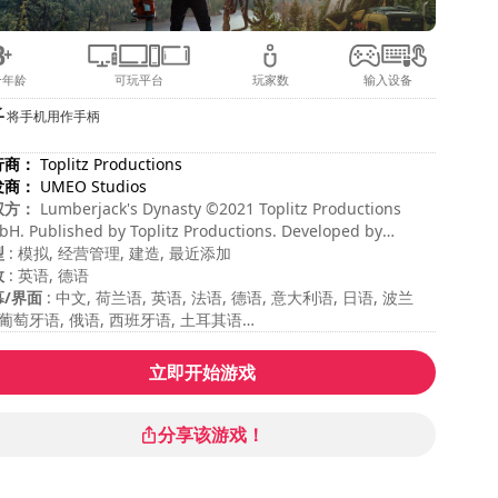
合年龄
可玩平台
玩家数
输入设备
将手机用作手柄
行商：
Toplitz Productions
发商：
UMEO Studios
权方：
Lumberjack's Dynasty ©2021 Toplitz Productions
H. Published by Toplitz Productions. Developed by
litz Productions. All rights reserved.
型
: 模拟, 经营管理, 建造, 最近添加
效
: 英语, 德语
幕/界面
: 中文, 荷兰语, 英语, 法语, 德语, 意大利语, 日语, 波兰
 葡萄牙语, 俄语, 西班牙语, 土耳其语
局游戏时长
: > 30 分钟
游戏时长
: 100小时
立即开始游戏
度
: 中等
分享该游戏！