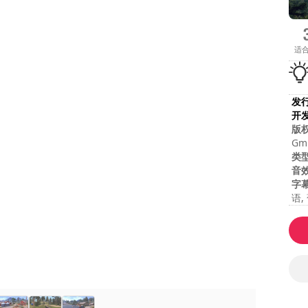
适
发
开
版
Gmb
Top
类
音
字
语,
每
总
难