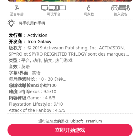
适合年龄
可玩平台
玩家数
输入设备
将手机用作手柄
发行商：
Activision
开发商：
Iron Galaxy
版权方：
© 2019 Activision Publishing, Inc. ACTIVISION,
SPYRO et SPYRO REIGNITED TRILOGY sont des marques
d'Activision Publishing, Inc.
类型
: 平台, 动作, 搞笑, 热门游戏
音效
: 英语
字幕/界面
: 英语
每局游戏时长
: 10 - 30 分钟
总游戏时长
Gaming Trend : 95/100
: 33小时
难度
Gaming Nexus : 9.5/10
: 中等
内容评级
Impulse Gamer : 4.6/5
:
Playstation Lifestyle : 9/10
Attack of the Fanboy : 4.5/5
通行证包含的游戏: Ubisoft+ Premium
立即开始游戏