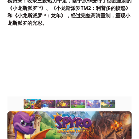
磅归来！收录三款热力十足，基于原作进行了彻底重制的
《小龙斯派罗™》、《小龙斯派罗TM2：利普多的愤怒》
和《小龙斯派罗™：龙年》，经过完整高清重制，重现小
龙斯派罗的光彩。