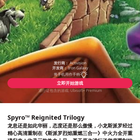
发行商：
Activision
开发商：
Iron Galaxy
将手机用作手柄
立即开始游戏
通行证包含的游戏: Ubisoft+ Premium
Spyro™ Reignited Trilogy
龙息还是如此华丽，态度还是那么傲慢，小龙斯派罗经过
精心高清重制在《斯派罗烈焰重燃三合一》中火力全开重