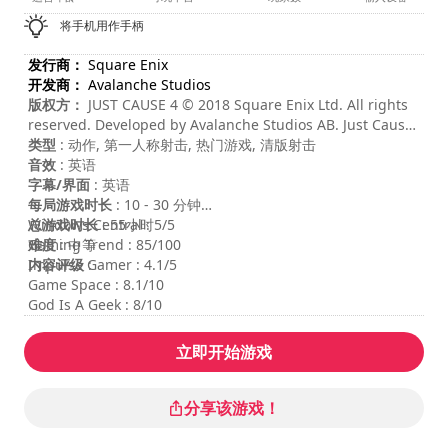
将手机用作手柄
发行商：
Square Enix
开发商：
Avalanche Studios
版权方：
JUST CAUSE 4 © 2018 Square Enix Ltd. All rights
reserved. Developed by Avalanche Studios AB. Just Cause,
EIDOS, the EIDOS logo, SQUARE ENIX and the SQUARE
类型
: 动作, 第一人称射击, 热门游戏, 清版射击
ENIX logo are registered trademarks or trademarks of the
音效
: 英语
Square Enix group of companies. Avalanche and the
字幕/界面
: 英语
Avalanche logo are trademarks of Fatalist Entertainment
每局游戏时长
: 10 - 30 分钟
AB.
总游戏时长
Windows Central : 5/5
: 55小时
难度
Gaming Trend : 85/100
: 中等
内容评级
Impulse Gamer : 4.1/5
:
Game Space : 8.1/10
God Is A Geek : 8/10
立即开始游戏
分享该游戏！