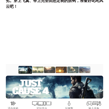
劣。穿上飞翼、带上完全由您定制的抓钩，准备好叱咤风
云吧！
适合年龄
可玩平台
玩家数
输入设备