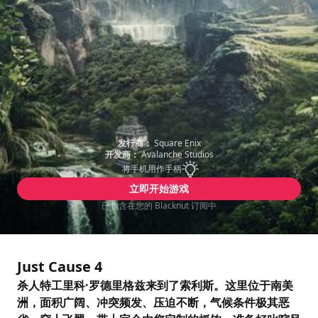
发行商：
Square Enix
开发商：
Avalanche Studios
将手机用作手柄
立即开始游戏
已包含在您的 Blacknut 订阅中
Just Cause 4
杀人特工里科·罗德里格兹来到了索利斯。这里位于南美
洲，面积广阔、冲突频发、压迫不断，气候条件极其恶