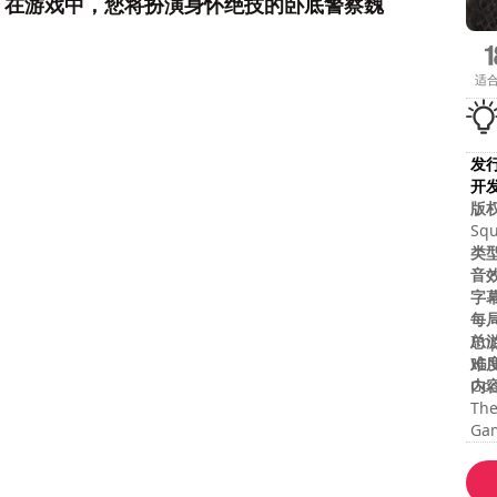
。在游戏中，您将扮演身怀绝技的卧底警察魏
适
发
开
版
Squ
Eni
类
SQU
音
tra
字
SLE
每
the
总
Imp
tra
难
IGN
内
God
The
Gam