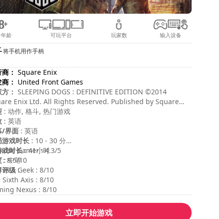
合年龄
可玩平台
玩家数
输入设备
将手机用作手柄
行商：
Square Enix
发商：
United Front Games
权方：
SLEEPING DOGS : DEFINITIVE EDITION ©2014
are Enix Ltd. All Rights Reserved. Published by Square
x, Inc. 2014. Developed by United Front Games Ltd.
型
: 动作, 格斗, 热门游戏
ARE ENIX and the SQUARE ENIX logo are registered
效
: 英语
demarks or trademarks of Square Enix Holdings Co., Ltd.
幕/界面
: 英语
EPING DOGS, SLEEPING DOGS : DEFINITIVE EDITION and
局游戏时长
: 10 - 30 分钟
 SLEEPING DOGS logo are registered trademarks or
游戏时长
ulse Gamer : 4.3/5
: 41小时
demarks of Square Enix Ltd.
度
 : 8.5/10
: 中等
容评级
 Is A Geek : 8/10
:
 Sixth Axis : 8/10
ing Nexus : 8/10
立即开始游戏