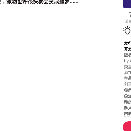
生，激动也许很快就会变成噩梦……
适
发
开
版
by 
res
类
添
字
利语
每
Gam
总
God
难
Gam
多
Fin
内
The