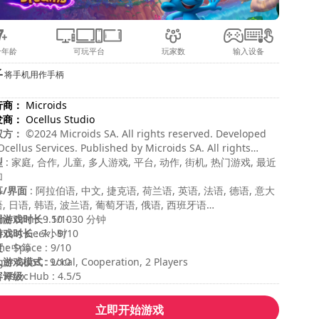
合年龄
可玩平台
玩家数
输入设备
将手机用作手柄
行商：
Microids
发商：
Ocellus Studio
权方：
©2024 Microids SA. All rights reserved. Developed
Ocellus Services. Published by Microids SA. All rights
erved. Peyo – 2024 – Licensed through I.M.P.S. (Brussels)
型
: 家庭, 合作, 儿童, 多人游戏, 平台, 动作, 街机, 热门游戏, 最近
加
幕/界面
: 阿拉伯语, 中文, 捷克语, 荷兰语, 英语, 法语, 德语, 意大
, 日语, 韩语, 波兰语, 葡萄牙语, 俄语, 西班牙语
局游戏时长
e Grin : 9.5/10
: 10 - 30 分钟
游戏时长
 Is A Geek : 9/10
: 7小时
度
e Space : 9/10
: 中等
人游戏模式
ger Guns : 9/10
: Local, Cooperation, 2 Players
容评级
 Xbox Hub : 4.5/5
:
立即开始游戏