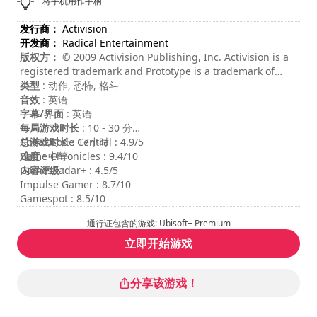
将手机用作手柄
发行商：
Activision
开发商：
Radical Entertainment
版权方：
© 2009 Activision Publishing, Inc. Activision is a
registered trademark and Prototype is a trademark of
Activision Publishing, Inc. All rights reserved. Activision
类型
: 动作, 恐怖, 格斗
Publishing, Inc. PO Box 67713 Los Angeles, CA 90067.
音效
: 英语
33293.206.US. Windows, the Windows Vista Start button
字幕/界面
: 英语
and Xbox 360 are trademarks of the Microsoft group of
每局游戏时长
: 10 - 30 分钟
companies, and 'Games for Windows' and the Windows
总游戏时长
Cheat Code Central : 4.9/5
: 17小时
Vista Start button logo are used under license from
难度
Game Chronicles : 9.4/10
: 中等
Microsoft.
内容评级
GamesRadar+ : 4.5/5
:
Impulse Gamer : 8.7/10
Gamespot : 8.5/10
通行证包含的游戏: Ubisoft+ Premium
立即开始游戏
分享该游戏！