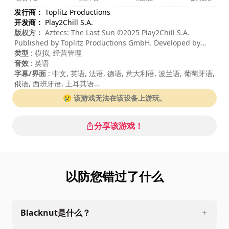
发行商：
Toplitz Productions
开发商：
Play2Chill S.A.
版权方：
Aztecs: The Last Sun ©2025 Play2Chill S.A.
Published by Toplitz Productions GmbH. Developed by
Play2Chill. All rights reserved.
类型
: 模拟, 经营管理
音效
: 英语
字幕/界面
: 中文, 英语, 法语, 德语, 意大利语, 波兰语, 葡萄牙语,
俄语, 西班牙语, 土耳其语
每局游戏时长
: > 30 分钟
😢 该游戏无法在该设备上游玩。
难度
: 中等
分享该游戏！
以防您错过了什么
Blacknut是什么？