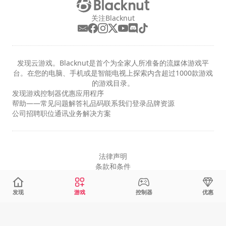
关注Blacknut
发现云游戏。Blacknut是首个为全家人所准备的流媒体游戏平
台。在您的电脑、手机或是智能电视上探索内含超过1000款游戏
的游戏目录。
发现
游戏
控制器
优惠
应用程序
帮助——常见问题解答
礼品码
联系我们
登录
品牌资源
公司
招聘职位
通讯
业务解决方案
法律声明
条款和条件
隐私
Cookie设置
发现
游戏
控制器
优惠
简体中文