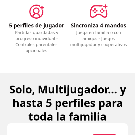
5 perfiles de jugador
Sincroniza 4 mandos
Partidas guardadas y
Juega en familia o con
progreso individual -
amigos - Juegos
Controles parentales
multijugador y cooperativos
opcionales
Solo, Multijugador… y
hasta 5 perfiles para
toda la familia