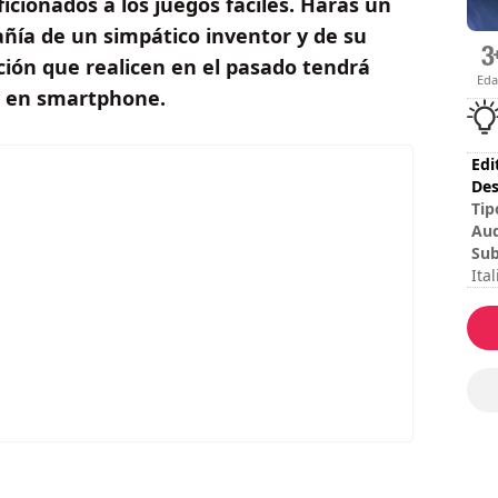
icionados a los juegos fáciles. Harás un
añía de un simpático inventor y de su
ión que realicen en el pasado tendrá
Ed
ar en smartphone.
Edi
Des
Tip
Au
Sub
Ita
Ses
Dur
Dif
Se 