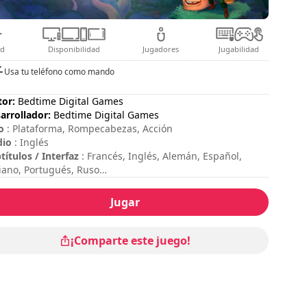
ad
Disponibilidad
Jugadores
Jugabilidad
Usa tu teléfono como mando
tor:
Bedtime Digital Games
arrollador:
Bedtime Digital Games
o
: Plataforma, Rompecabezas, Acción
dio
: Inglés
títulos / Interfaz
: Francés, Inglés, Alemán, Español,
liano, Portugués, Ruso
sion duration
: 10 - 30 minutos
ación total
: 3h
Jugar
icultad
: media
puede ver los controles en las opciones del juego.
¡Comparte este juego!