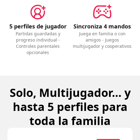
5 perfiles de jugador
Sincroniza 4 mandos
Partidas guardadas y
Juega en familia o con
progreso individual -
amigos - Juegos
Controles parentales
multijugador y cooperativos
opcionales
Solo, Multijugador… y
hasta 5 perfiles para
toda la familia