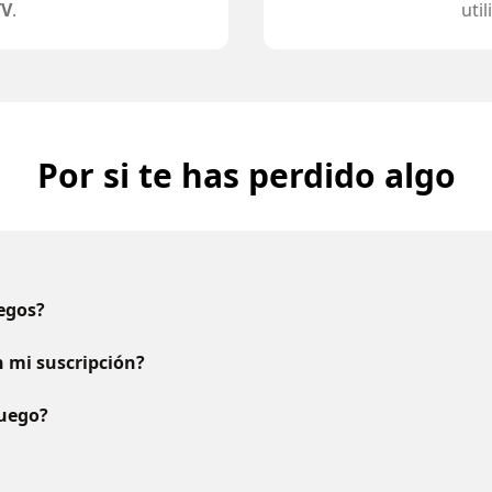
TV
.
uti
Por si te has perdido algo
uegos?
 mi suscripción?
juego?