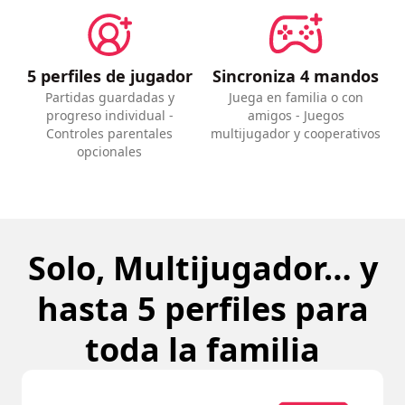
5 perfiles de jugador
Sincroniza 4 mandos
Partidas guardadas y
Juega en familia o con
progreso individual -
amigos - Juegos
Controles parentales
multijugador y cooperativos
opcionales
Solo, Multijugador… y
hasta 5 perfiles para
toda la familia