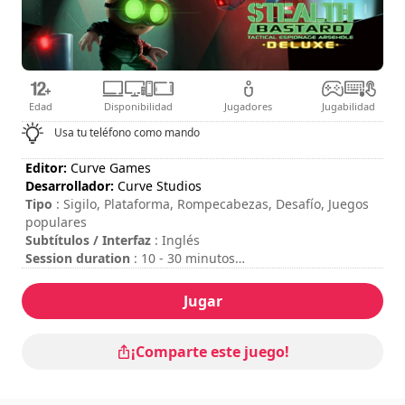
Edad
Disponibilidad
Jugadores
Jugabilidad
Usa tu teléfono como mando
Editor:
Curve Games
Desarrollador:
Curve Studios
Tipo
: Sigilo, Plataforma, Rompecabezas, Desafío, Juegos
populares
Subtítulos / Interfaz
: Inglés
Session duration
: 10 - 30 minutos
Duración total
: 9h
Dificultad
: alta
Jugar
Valoración
: Eurogamer : 8/10
Se puede ver los controles en las opciones del juego.
¡Comparte este juego!